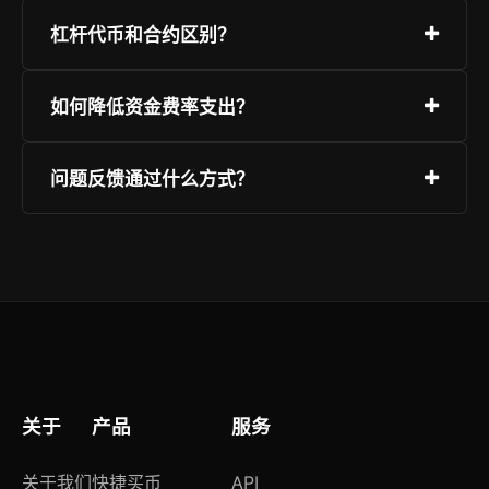
杠杆代币和合约区别？
杠杆代币无需保证金和强平风险，适合不熟悉合约
如何降低资金费率支出？
的用户，但有管理费和价格衰减，合约需要保证金
有强平风险但更灵活，根据自身经验选择合适工
当资金费率为正时做空可收取费用，费率为负时做
问题反馈通过什么方式？
具。
多可收取费用，关注费率预测在费率为负时开多或
费率为正时开空，可将费率支出转化为收入降低持
服务响应体系全天运行，用户可通过对话窗口、知
仓成本。
识库或问题提交渠道联系我们。完成身份确认后，
页面右下角提示符号提供快速接入路径。
关于
产品
服务
关于我们
快捷买币
API